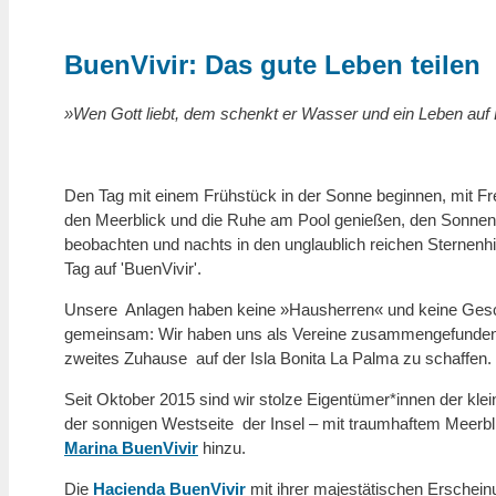
BuenVivir: Das gute Leben teilen
»Wen Gott liebt, dem schenkt er Wasser und ein Leben auf
Den Tag mit einem Frühstück in der Sonne beginnen, mit F
den Meerblick und die Ruhe am Pool genießen, den Sonnen
beobachten und nachts in den unglaublich reichen Sternenh
Tag auf 'BuenVivir'.
Unsere Anlagen haben keine
»
Hausherren
« und
keine Gesc
gemeinsam: Wir haben uns als Vereine zusammengefunden,
zweites Zuhause auf der Isla Bonita La Palma zu schaffen.
Seit Oktober 2015 sind wir stolze Eigentümer*innen der kle
der sonnigen Westseite der Insel – mit traumhaftem Meerb
Marina BuenVivir
hinzu.
Die
Hacienda BuenVivir
mit ihrer majestätischen Erschei