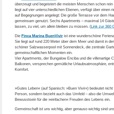
überzeugt und begeistert die meisten Menschen schon rein 
liegt auf vier unterschiedlichen Ebenen, verfügt über einen 
auf Begegnungen angelegt: Die große Terrasse vor dem Ha
gemeinsam genutzt. Sechs Apartments – maximal 14 Gäst
lassen, zu viel, um allein bleiben zu müssen. (
Link zur 360 
Die
Finca Marina BuenVivir
ist eine wunderschöne Ferienan
Sie liegt auf rund 220 Meter über dem Meer und damit in de
schöner Salzwasserpool mit Sonnendeck, die zentrale Garte
gemeinschaftlichen Momenten ein.
Vier Apartments, der Bungalow Enciba und die villenartige 
Balkonen, versprechen gemütliche Urlaubsatmosphäre, ents
Komfort.
»
Gutes Leben
«
(auf Spanisch:
»
Buen Vivir
«
) bedeutet nicht
Person, sondern bezieht auch das Umfeld – also die Umwel
Bewusstsein für die
»
einfachen
«
Freuden des Lebens ein.
Gemeinschaft ist uns wichtig, aber genauso wichtig sind un