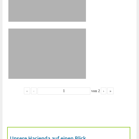
«
‹
von
2
›
»
Unsere Hacienda auf einen Blick