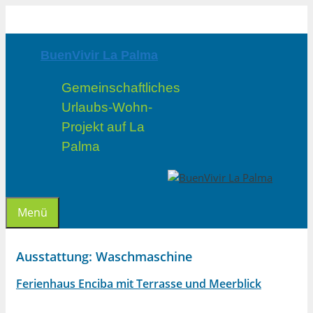
Zum
Inhalt
springen
BuenVivir La Palma
Gemeinschaftliches
Urlaubs-Wohn-
Projekt auf La
Palma
Menü
Ausstattung:
Waschmaschine
Ferienhaus Enciba mit Terrasse und Meerblick